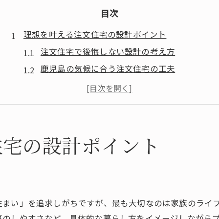
目次
理想を叶える注文住宅の設計ポイント
注文住宅で後悔しない設計の考え方
鹿児島の気候に合う注文住宅の工夫
暮らしやすい注文住宅の間取り提案
注文住宅で重視すべき断熱と耐震性
コストを抑える注文住宅の選び方
家族らしさを実現するコンセプト住宅の魅力
住宅の設計ポイント
注文住宅で家族の理想を形にする方法
ライフスタイル重視の注文住宅設計術
注文住宅で叶える家族のこだわり空間
住まい」を追求しがちですが、最も大切なのは家族のライ
共働き世帯に最適な注文住宅の工夫
事のしやすさなど、具体的な暮らし方をイメージしながら