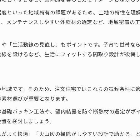
子育て世帯が考える注文住宅の魅力
湿度といった地域特有の課題があるため、土地の特性を理
鹿児島の気候と注文住宅の相性を考える
し、メンテナンスしやすい外壁材の選定など、地域密着の
火山灰対策に強い注文住宅の工夫
高湿度に対応した注文住宅の選択肢
」や「生活動線の見直し」もポイントです。子育て世帯な
台風に強い注文住宅の設計ポイント
動線を設けるなど、生活にフィットする間取り設計が後悔
鹿児島の風土に合う注文住宅の特徴
注文住宅で叶える快適な室内環境
納得できる家づくりを始めるコツとは
い地域です。そのため、注文住宅ではこれらの気候条件に
注文住宅の見積もりで確認すべき点
の素材選びが重要となります。
工務店と注文住宅の信頼関係の築き方
の基礎パッキン工法や、壁内結露を防ぐ断熱材の選定がポ
注文住宅で失敗しない計画の始め方
設置を検討しましょう。
注文住宅に必要な情報収集の進め方
予算内で理想を実現する注文住宅術
しがよく快適」「火山灰の掃除がしやすい設計で助かる」