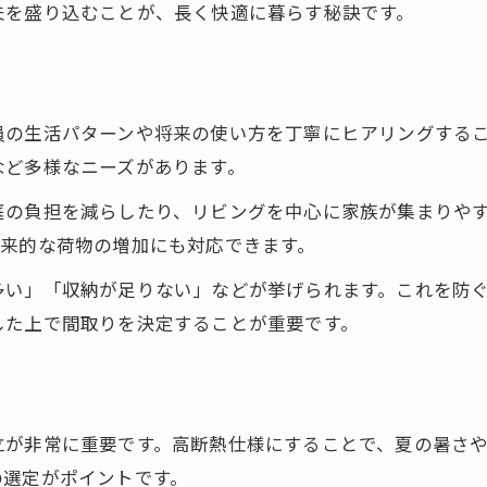
夫を盛り込むことが、長く快適に暮らす秘訣です。
後悔しないための注文住宅選びの秘訣
注文住宅は口コミや実績で選ぶべき理由
やめたほうがいい注文住宅の見分け方
信頼できる会社の注文住宅の特徴とは
員の生活パターンや将来の使い方を丁寧にヒアリングする
など多様なニーズがあります。
保証やアフターサービスも注文住宅で重視
注文住宅選びで重視すべき性能とコスト
庭の負担を減らしたり、リビングを中心に家族が集まりや
暮らしに寄り添う家づくりの実体験から学ぶ
将来的な荷物の増加にも対応できます。
注文住宅を建てた家族の体験談を紹介
多い」「収納が足りない」などが挙げられます。これを防
お問い合わせ・資料請求はこちら
お問い合わせ・資料請求はこちら
注文住宅の実例から学ぶ失敗と成功
した上で間取りを決定することが重要です。
注文住宅選びのリアルな口コミと評判
暮らしやすさを実感する注文住宅の工夫
注文住宅で後悔しないための実践ポイント
立が非常に重要です。高断熱仕様にすることで、夏の暑さ
の選定がポイントです。