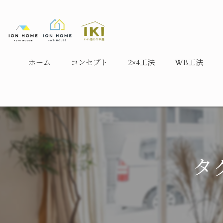
ホーム
コンセプト
2×4工法
WB工法
タ