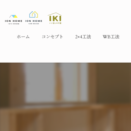
ホーム
コンセプト
2×4工法
WB工法