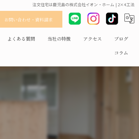
注文住宅は鹿児島の株式会社イオン・ホーム | 2×4工法
お問い合わせ・資料請求
よくある質問
当社の特徴
アクセス
ブログ
コラム
耐震
平屋
長持ち
健康住宅
省エネ