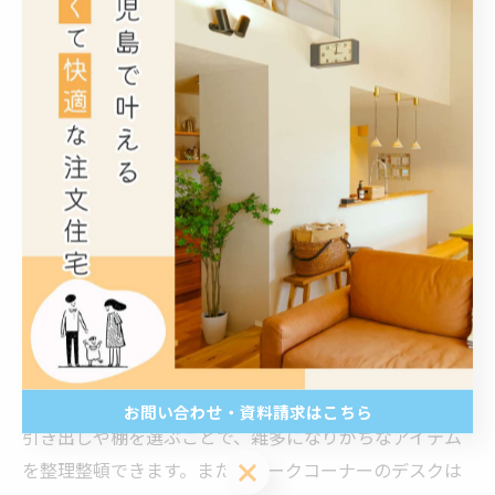
ース以上の価値を持つことがわかります。
実用性とデザイン性を両立させるワークコーナーのイ
ンテリア提案
キッチン横ワークコーナーは、機能的であるだけでな
く、住まいの美観にも配慮したデザインが求められま
す。例えば、キッチンのインテリアと調和するカラーや
素材を用いることで空間に統一感を持たせられます。照
明は手元が明るくなるように計画し、作業効率を高める
と共にリラックスできる雰囲気を演出することが重要で
す。収納家具は見た目にも美しく、かつ使い勝手が良い
お問い合わせ・資料請求はこちら
引き出しや棚を選ぶことで、雑多になりがちなアイテム
お問い合わせ・資料請求はこちら
を整理整頓できます。また、ワークコーナーのデスクは