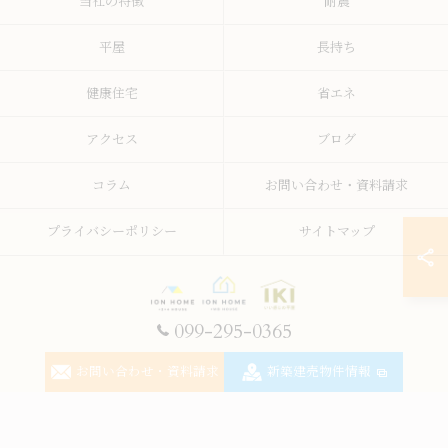
当社の特徴
耐震
平屋
長持ち
健康住宅
省エネ
アクセス
ブログ
コラム
お問い合わせ・資料請求
プライバシーポリシー
サイトマップ
099-295-0365
© 2026 鹿児島の注文住宅なら株式会社イオン・ホーム ALL RIGHTS RESERVED.
お問い合わせ・資料請求
新築建売物件情報