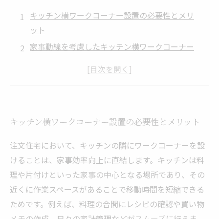
キッチン横ワークコーナー設置の必要性とメリ
ット
家事動線を考慮したキッチン横ワークコーナー
の設計ポイント
多様な用途に対応するキッチン横ワークコーナ
ーの活用方法
実用性とデザイン性を両立させるワークコーナ
キッチン横ワークコーナー設置の必要性とメリット
ーのインテリア提案
キッチン横ワークコーナーで実現する新しい家
注文住宅において、キッチンの隣にワークコーナーを設
事スタイルとその未来
けることは、家事効率向上に直結します。キッチンは料
理や片付けといった家事の中心となる場所であり、その
近くに作業スペースがあることで移動時間を短縮できる
ためです。例えば、料理の合間にレシピの確認や買い物
メモの作成、日々の家計管理などがスムーズに行えま