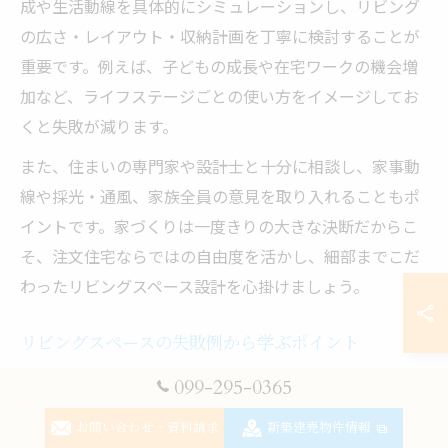
成や生活動線を具体的にシミュレーションし、リビング
の広さ・レイアウト・収納計画を丁寧に検討することが
重要です。例えば、子どもの成長や在宅ワークの機会増
加など、ライフステージごとの使い方をイメージしてお
くと失敗が減ります。
また、住まいの専門家や設計士と十分に相談し、家事動
線や採光・通風、家族全員の意見を取り入れることもポ
イントです。家づくりは一度きりの大きな決断だからこ
そ、注文住宅ならではの自由度を活かし、細部までこだ
わったリビングスペース設計を心掛けましょう。
リビングスペースの失敗例から学ぶポイント
注文住宅のリビングスペースでよくある失敗例には、
099-295-0365
「窓の位置が悪く日当たりが不足」「テレビや家具の配
お問い合わせ・資料請求
新築建売物件情報
置が想定外で動線が悪化」「収納が足りず物が散らか