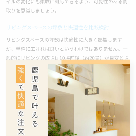
イルの変化にも柔軟に対応できるよう、可変性のある間
取りを意識しましょう。
リビングスペースの坪数と快適性を比較検討
リビングスペースの坪数は快適性に大きく影響します
が、単純に広ければ良いというわけではありません。一
般的にリビングの広さは10坪前後（約20畳）が目安とさ
れますが、家族構成や希望する用途によって最適な広さ
は異なります。坪数だけでなく、天井の高さや窓の配
置、隣接する空間とのつながりも快適性を左右する重要
な要素です。
例えば、4人家族の場合は12〜15坪のLDKが標準的とさ
れますが、家具の配置や収納計画を工夫することで、同
じ坪数でも体感の広さや使い勝手が大きく変わります。
逆に、広すぎるリビングは冷暖房効率が下がったり、掃