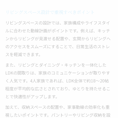
用法
リビングスペース設計で重視すべきポイント
動線と収納が生む住みやすいリビング提案
リビングスペースの設計では、家族構成やライフスタイ
注文住宅リビングの動線設計で失敗しない
ルに合わせた動線計画がポイントです。例えば、キッチ
方法
ンからリビングが見渡せる配置や、玄関からリビングへ
収納力アップで快適なリビングスペースを
のアクセスをスムーズにすることで、日常生活のストレ
実現
スを軽減できます。
リビング動線と収納のバランスを考えるコ
また、リビングとダイニング・キッチンを一体化した
ツ
LDKの間取りは、家族のコミュニケーションが取りやす
注文住宅で叶えるスムーズな生活動線の工
く人気です。4人家族であれば、LDK全体で約18〜20帖
夫
程度が平均的な広さとされており、ゆとりを持たせるこ
リビング収納のアイデア集と実践ポイント
とで快適性がアップします。
後悔しないリビング設計の実践アイデア集
加えて、収納スペースの配置や、家事動線の効率化も重
注文住宅リビング設計でよくある後悔を防
視したいポイントです。パントリーやリビング収納を設