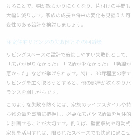
ぐ
けることで、物が散らかりにくくなり、片付けの手間も
リビングスペースの失敗例から学ぶポイン
大幅に減ります。家族の成長や将来の変化も見据えた可
ト
変性のある設計を検討しましょう。
注文住宅で理想のリビングを実現する工夫
家族の声を活かしたリビング設計アイデア
注文住宅リビングの失敗例とその回避策
リビングスペースの耐震性と安心設計のコ
リビングスペースの設計で後悔しやすい失敗例として、
ツ
「広さが足りなかった」「収納が少なかった」「動線が
注文住宅で叶える広々リビングの暮らし方
悪かった」などが挙げられます。特に、30坪程度の家で
リビングを広く取ろうとすると、他の部屋が狭くなりバ
注文住宅で広々リビングを実現するレイア
ランスを崩しがちです。
ウト
快適なリビングスペースの坪数と活用法
このような失敗を防ぐには、家族のライフスタイルや持
家族全員がくつろげるリビング間取り事例
ち物の量を事前に把握し、必要な広さや収納量を具体的
に計画することが大切です。例えば、壁面収納や可動式
注文住宅だからできる広がり空間の工夫
家具を活用すれば、限られたスペースでも快適に過ごせ
リビングスペースの明るさと空間演出ポイ