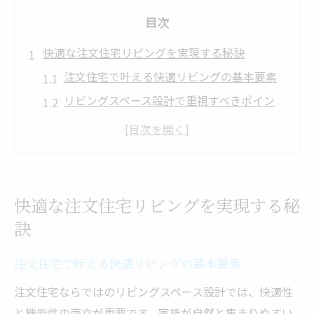
目次
快適な注文住宅リビングを実現する秘訣
注文住宅で叶える快適リビングの基本要素
リビングスペース設計で重視すべきポイン
ト
注文住宅リビングの失敗例とその回避策
リビングスペースの評判から見る快適性の
工夫
快適な注文住宅リビングを実現する秘
家族構成に合わせた注文住宅リビングの提
訣
案
理想のリビング間取りに役立つ設計ポイント
注文住宅で叶える快適リビングの基本要素
注文住宅で実現する理想的な間取りの考え
注文住宅ならではのリビングスペース設計では、快適性
方
と機能性の両立が重要です。家族が自然と集まりやすい