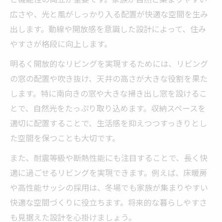
リビングスペースの広さと使いやすさの両
広さや、光と風がしっかり入る配置が快適な空間を生み
立法
出します。動線や開放感を意識した設計によって、住み
家族4人に最適な注文住宅リビング間取り例
やすさが格段に向上します。
注文住宅で後悔しないための間取り設計術
明るく開放的なリビングを実現するためには、リビング
リビングスペースの坪数と快適性を比較検
の窓の配置や吹き抜け、天井の高さが大きな役割を果た
討
します。特に南向きの窓や大きな掃き出し窓を設けるこ
家族で過ごす空間作りなら注文住宅の工夫を
とで、自然光をたっぷり取り込めます。収納スペースを
適切に配置することで、生活感を抑えつつすっきりとし
注文住宅で家族が集うリビング空間を設計
た空間を保つことも大切です。
リビングスペースに最適な家具配置の考え
方
また、耐震等級や断熱性能にも注目することで、長く快
注文住宅リビングの動線と収納の工夫例
適に過ごせるリビングを実現できます。例えば、床暖房
や高性能サッシの採用は、冬場でも家族が集まりやすい
家事効率を高めるリビング間取りのポイン
快適な空間づくりに役立ちます。将来的な暮らしやすさ
ト
も見据えた設計を心掛けましょう。
家族の成長に合わせたリビングスペース活