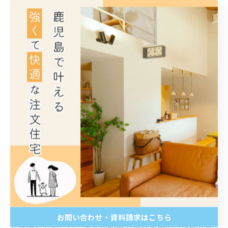
す。全体の流れとしては、ヒアリング→基本設計→契約
締結→実施設計と段階的に進むため、設計契約の締結は
家づくりの大きな節目となります。各過程でのコミュニ
ケーションを大切にし、納得できる内容で契約を結ぶこ
とが成功への鍵です。
設計契約でよくあるトラブルとその回避策
設計契約においては、契約内容や認識の齟齬によりトラ
ブルが生じることがあります。よくある問題としては、
設計の範囲が不明瞭で追加費用が発生したり、修正対応
が契約範囲外とされて揉めるケースが挙げられます。ま
た、設計図面と実際の施工内容が異なり、イメージと実
物にギャップが生じることもあります。こうしたトラブ
お問い合わせ・資料請求はこちら
ルを防ぐためには、まず契約書で設計業務の具体的な範