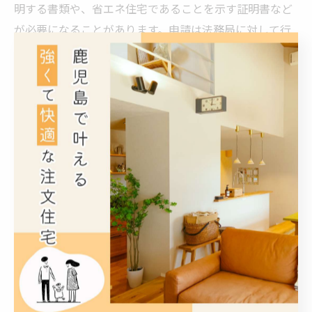
明する書類や、省エネ住宅であることを示す証明書など
が必要になることがあります。申請は法務局に対して行
い、書類の不備がないよう十分に注意を払うことが求め
られます。また、軽減対象となるための事前準備とし
て、契約書や住宅性能証明などを揃えることも重要で
す。このように、適切な手続きを踏むことが軽減措置を
確実に受けるための鍵となります。
最新の法改正と登録免許税軽減措置における注意点
登録免許税の軽減措置に関しては、税制改正の影響を受
けることが少なくありません。近年では環境性能の高い
住宅促進や省エネ基準を満たす住宅への支援強化など、
社会的要請を背景に軽減措置の内容に変更が加えられて