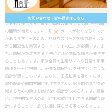
回遊動線を設計する際の注意点とポイント
回遊動線の設計はメリットが多い反面、注意すべきポイ
お問い合わせ・資料請求はこちら
ントも存在します。まず、動線の確保により廊下や通路
お問い合わせ・資料請求はこちら
の面積が増えてしまい、居室スペースが狭くなるリスク
があります。そのため、無駄なスペースを極力減らしな
がら回遊性を実現するレイアウトの工夫が必要です。ま
た、動線が複雑すぎると逆に混乱や無駄な動きが発生す
ることもあります。家族全員の生活リズムや日常の家事
動作を十分に把握し、必要な動線だけを残すシンプルな
設計が望ましいです。さらに、回遊動線を活かすには、
扉の配置や開閉方向にも注意を払い、家事時の負担を軽
減するための動きを妨げない設計が求められます。最後
に、将来的な生活の変化にも柔軟に対応できる間取り設
計にすることで、長く快適に暮らせる家となるでしょ