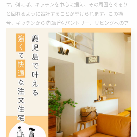
す。例えば、キッチンを中心に据え、その周囲をぐるり
と回れるように設計することが挙げられます。この場
合、キッチンから洗面所やパントリー、リビングへのア
クセスが複数ルートで可能になるため、家事が格段に効
率化します。また、玄関から直接洗面所や手洗い場にア
クセスできる動線も便利です。これにより外出先から戻
った際の動線短縮や、子どもの帰宅時の動線を工夫でき
るのです。さらに、収納を複数か所に分散配置し、使い
たい場所の近くで物を片付けやすい設計も回遊動線と相
性が良いです。これらの具体的なアイデアを活用しなが
ら、注文住宅の設計段階で専門家と相談し、自分たちの
生活スタイルにぴったりの動線を作り上げていくことが
大切です。