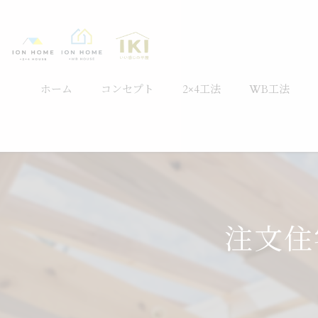
ホーム
コンセプト
2×4工法
WB工法
注文住