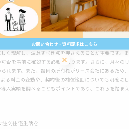
運用の簡便さが非常に重要です。また、万が一の故障や不
購入者は設置後のトラブルに悩まされることなく、快適な
お問い合わせ・資料請求はこちら
しく理解し、注意すべき点を押さえることが重要です。まず
お問い合わせ・資料請求はこちら
の可否を事前に確認する必要があります。さらに、月々の
められます。また、設備の所有権がリース会社にあるため
による料金の変動や、契約後の補償範囲についても明確に
や導入実績を調べることもポイントであり、これらを踏ま
な注文住宅生活を