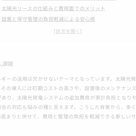
太陽光リースの仕組みと費用面でのメリット
設置と保守管理の負担軽減による安心感
契約時に押さえるべきポイントと注意点
環境と家計にやさしい太陽光リースで快適な注文住宅生
入課題
ルギーの活用は欠かせないテーマとなっています。太陽光
しその導入には初期コストの高さや、設置後のメンテナン
があり、太陽光発電システムの追加費用が家計負担となり
場合の対応も悩みの種と言えます。こうした背景から、多
の高まりと併せて、費用と管理の負担を軽減できる新しい