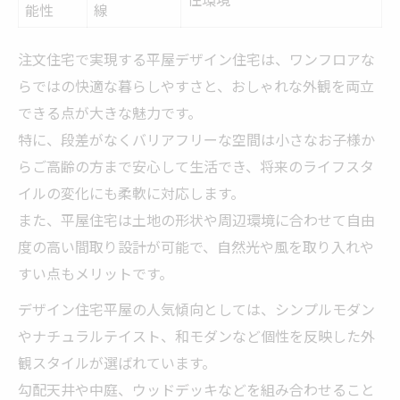
能性
線
理想を叶える予算配分のヒント
コストとデザインの両立方法
注文住宅で実現する平屋デザイン住宅は、ワンフロアな
平屋デザインが彩る理想の住まい作り
らではの快適な暮らしやすさと、おしゃれな外観を両立
理想の住まいを実現する流れ
できる点が大きな魅力です。
注文住宅で叶える平屋の魅力
特に、段差がなくバリアフリーな空間は小さなお子様か
らご高齢の方まで安心して生活でき、将来のライフスタ
平屋デザイン住宅の人気傾向一覧
イルの変化にも柔軟に対応します。
住み心地を高めるデザイン要素
また、平屋住宅は土地の形状や周辺環境に合わせて自由
平屋住宅の外観スタイル比較
度の高い間取り設計が可能で、自然光や風を取り入れや
機能性と美しさにこだわる平屋注文住宅案
すい点もメリットです。
注文住宅で実現する美しい外観
デザイン住宅平屋の人気傾向としては、シンプルモダン
機能性重視の間取り実例一覧
やナチュラルテイスト、和モダンなど個性を反映した外
おしゃれな平屋デザインの特徴
観スタイルが選ばれています。
暮らしやすさを引き出す設計術
勾配天井や中庭、ウッドデッキなどを組み合わせること