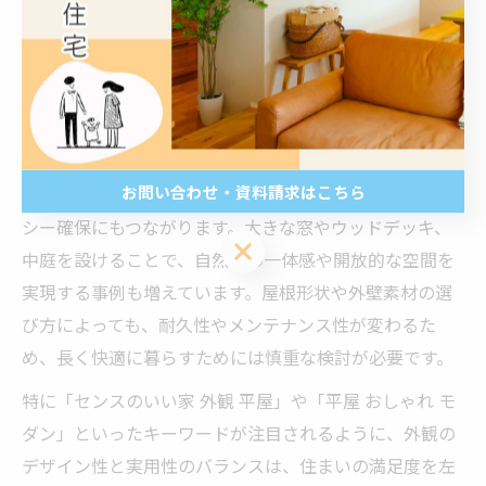
平屋住宅の外観デザインは、住まいの印象だけでなく、
日々の暮らしや快適性にも大きな影響を与えます。シン
プルモダンやナチュラル、和モダンなど、注文住宅なら
ではの多彩なスタイルから選択できるため、家族の個性
や地域の景観とも調和しやすいです。
お問い合わせ・資料請求はこちら
外観デザインを工夫することで、採光や通風、プライバ
シー確保にもつながります。大きな窓やウッドデッキ、
お問い合わせ・資料請求はこちら
中庭を設けることで、自然との一体感や開放的な空間を
実現する事例も増えています。屋根形状や外壁素材の選
び方によっても、耐久性やメンテナンス性が変わるた
め、長く快適に暮らすためには慎重な検討が必要です。
特に「センスのいい家 外観 平屋」や「平屋 おしゃれ モ
ダン」といったキーワードが注目されるように、外観の
デザイン性と実用性のバランスは、住まいの満足度を左