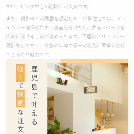
すいリビング中心の間取りが人気です。
また、親世帯との同居を想定した二世帯住宅では、プラ
イバシー確保のために寝室を分けたり、共有スペースを
広めに設ける工夫が求められます。平屋はバリアフリー
設計もしやすく、家族の年齢や将来の変化に柔軟に対応
できる点が魅力です。
実際の事例としては、中央に大きなリビングを配置し、
その周囲に個室や水回りをまとめる「回遊動線型」や、
中庭を囲むことで明るさとプライバシーを両立した間取
りが多く見られます。各家族のライフスタイルを反映し
た平屋デザイン住宅は、快適な暮らしを実現するポイン
トとなります。
外観デザインが暮らしに与える影響