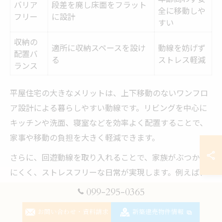
バリア
段差を廃し床面をフラット
全に移動しや
フリー
に設計
すい
収納の
適所に収納スペースを設け
動線を妨げず
配置バ
る
ストレス軽減
ランス
平屋住宅の大きなメリットは、上下移動のないワンフロ
ア設計による暮らしやすい動線です。リビングを中心に
キッチンや洗面、寝室などを効率よく配置することで、
家事や移動の負担を大きく軽減できます。
さらに、回遊動線を取り入れることで、家族がぶつかり
にくく、ストレスフリーな日常が実現します。例えば、
キッチン・ランドリー・ファミリークロークを一周でき
099-295-0365
る間取りや、玄関から各部屋へスムーズにアクセスでき
お問い合わせ・資料請求
新築建売物件情報
るレイアウトが人気です。バリアフリー設計も加えるこ