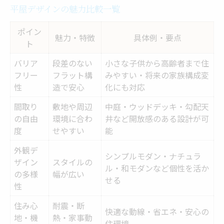
平屋デザインの魅力比較一覧
注文住宅ならではの工夫を紹介
将来を見据えた間取りの考え方
ポイン
魅力・特徴
具体例・要点
ト
外観と間取りのバランスを取る方法
快適でおしゃれな平屋住宅を実現する方法
バリア
段差のない
小さな子供から高齢者まで住
フリー
フラット構
みやすい・将来の家族構成変
快適性を高める間取り工夫一覧
性
造で安心
化にも対応
注文住宅だからできる素材選び
間取り
敷地や周辺
中庭・ウッドデッキ・勾配天
おしゃれと機能性の両立術
の自由
環境に合わ
井など開放感のある設計が可
度
せやすい
平屋住宅のおしゃれ実例紹介
能
暮らしやすい動線の作り方
外観デ
シンプルモダン・ナチュラ
ザイン
スタイルの
ローコストで注文住宅を楽しむ平屋の魅力
ル・和モダンなど個性を活か
の多様
幅が広い
せる
ローコスト平屋の工夫ポイント集
性
注文住宅の費用を抑えるコツ
住み心
耐震・断
快適な動線・省エネ・安心の
おしゃれなローコスト平屋比較
地・機
熱・家事動
住環境