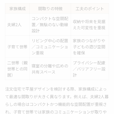
家族構成
間取りの特徴
工夫のポイント
コンパクトな空間配
収納や将来を見据
夫婦2人
置／無駄のない動線
えた可変性を重視
設計
リビング中心の配置
家族のつながりや
子育て世帯
／コミュニケーショ
子どもの遊び空間
ン重視
を確保
二世帯（親
プライバシー配慮
寝室の分離や広めの
世帯との同
／バリアフリー設
共有スペース
居）
計
注文住宅で平屋デザインを検討する際、家族構成によっ
て最適な間取りが大きく異なります。例えば、夫婦2人暮
らしの場合はコンパクトかつ機能的な空間配置が重視さ
れ、子育て世帯では家族のコミュニケーションが取りや