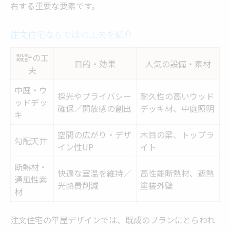
右する重要な要素です。
注文住宅ならではの工夫を紹介
設計の工
目的・効果
人気の設備・素材
夫
中庭・ウ
採光やプライバシー
耐久性の高いウッド
ッドデッ
確保／開放感の創出
デッキ材、中庭照明
キ
空間の広がり・デザ
木目の梁、トップラ
勾配天井
イン性UP
イト
断熱材・
快適な室温を維持／
高性能断熱材、遮熱
通風性素
光熱費削減
塗装外壁
材
注文住宅の平屋デザインでは、既成のプランにとらわれ