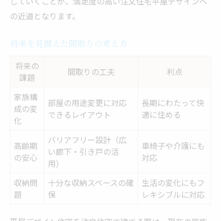
していくことが、満足度の高い注文住宅平屋デザインへ
の近道となります。
将来を見据えた間取りの考え方
将来の
間取りの工夫
利点
課題
家族構
部屋の用途変更に対応
長期にわたって快
成の変
できるレイアウト
適に住める
化
バリアフリー設計（広
高齢期
車椅子や介護にも
い廊下・引き戸の活
の安心
対応
用）
収納問
十分な収納スペースの確
生活の変化にもフ
題
保
レキシブルに対応