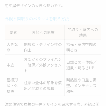
宅平屋デザインの大きな魅力です。
外観と間取りのバランスを取る方法
間取り・室内への
要素
外観への影響
効果
大きな
開放感・デザイン性の
採光・室内空間の
窓
向上
明るさ
外部からのプライバシ
自然との一体感／
中庭
ー確保／外観アクセン
通風・明るさUP
ト
屋根形
断熱性や日差し調
住まい全体の印象を演
状・外
整、メンテナンス
出／地域との調和
壁色
効率
注文住宅で理想の平屋デザインを追求する際、外観と間