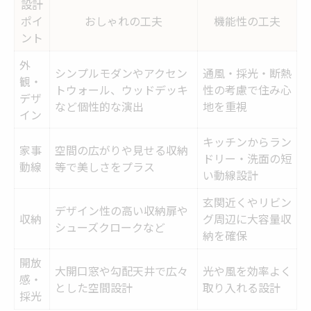
設計
ポイ
おしゃれの工夫
機能性の工夫
ント
外
シンプルモダンやアクセン
通風・採光・断熱
観・
トウォール、ウッドデッキ
性の考慮で住み心
デザ
など個性的な演出
地を重視
イン
キッチンからラン
家事
空間の広がりや見せる収納
ドリー・洗面の短
動線
等で美しさをプラス
い動線設計
玄関近くやリビン
デザイン性の高い収納扉や
収納
グ周辺に大容量収
シューズクロークなど
納を確保
開放
大開口窓や勾配天井で広々
光や風を効率よく
感・
とした空間設計
取り入れる設計
採光