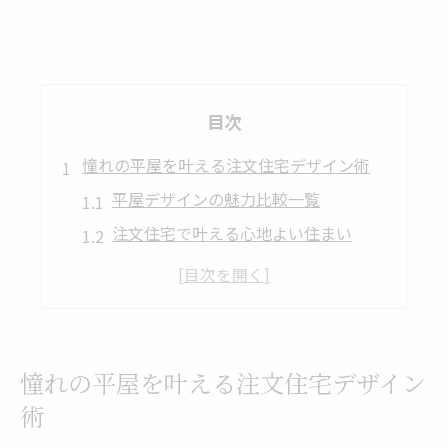
目次
憧れの平屋を叶える注文住宅デザイン術
平屋デザインの魅力比較一覧
注文住宅で叶える心地よい住まい
おしゃれな平屋を実現する秘訣
理想の注文住宅を選ぶポイント
平屋デザイン住宅の人気傾向
家族に寄り添う間取りと外観の工夫を探る
憧れの平屋を叶える注文住宅デザイン
家族構成別・間取り事例まとめ
術
外観デザインが暮らしに与える影響