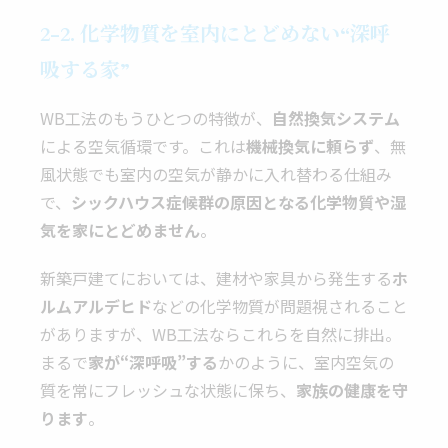
2-2. 化学物質を室内にとどめない“深呼
吸する家”
WB工法のもうひとつの特徴が、
自然換気システム
による空気循環です。これは
機械換気に頼らず
、無
風状態でも室内の空気が静かに入れ替わる仕組み
で、
シックハウス症候群の原因となる化学物質や湿
気を家にとどめません
。
新築戸建てにおいては、建材や家具から発生する
ホ
ルムアルデヒド
などの化学物質が問題視されること
がありますが、WB工法ならこれらを自然に排出。
まるで
家が“深呼吸”する
かのように、室内空気の
質を常にフレッシュな状態に保ち、
家族の健康を守
ります
。