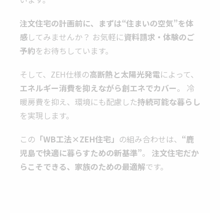
注文住宅の計画前に、まずは“住まいの空気”を体
感
してみませんか？ お気軽に
資料請求・体験のご
予約
をお待ちしています。
そして、ZEH仕様の
高断熱と太陽光発電
によって、
エネルギー消費を抑えながら創エネでカバー
。 冷
暖房費を抑え、環境にも配慮した
持続可能な暮らし
を実現します。
この
「WB工法×ZEH住宅」
の組み合わせは、
“鹿
児島で快適に暮らすための新基準”
。
注文住宅だか
らこそできる、家族のための最適解
です。