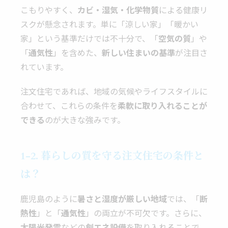
こもりやすく、
カビ・湿気・化学物質
による健康リ
スクが懸念されます。単に「涼しい家」「暖かい
家」という基準だけでは不十分で、「
空気の質
」や
「
通気性
」を含めた、
新しい住まいの基準
が注目さ
れています。
注文住宅であれば、地域の気候やライフスタイルに
合わせて、これらの条件を
柔軟に取り入れることが
できる
のが大きな強みです。
1-2. 暮らしの質を守る注文住宅の条件と
は？
鹿児島のように
暑さと湿度が厳しい地域
では、「
断
熱性
」と「
通気性
」の両立が不可欠です。さらに、
太陽光発電
などの
創エネ設備
を取り入れることで、