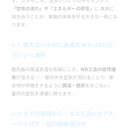
す。 だからこそ、住まいづくりのタイミングで
「空気の流れ」や「エネルギーの収支」
に 真剣に
向き合うことが、家族の未来を守る大きな一歩にな
ります。
6-1. 鹿児島の気候に最適なWB×ZEH住
宅という選択
鹿児島の高温多湿な気候にこそ、
WB工法の自然通
気
が活きる── 壁の中を空気が流れることで、家
全体が呼吸をするように
調湿・換気
をおこない、
室内の空気を清潔に保ちます。
6-2. まずは体感から！WB工法のモデル
ハウス見学・宿泊体験受付中