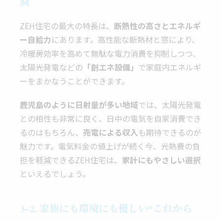
減
ZEH住宅の最大の特長は、
断熱性の高さとエネルギ
ー自給力
にあります。高性能な断熱材と窓により、
冷暖房効率を高めて無駄な電力消費を抑制しつつ、
太陽光発電などの
「創エネ設備」
で家庭内エネルギ
ーをまかなうことができます。
鹿児島のように日射量が多い地域
では、太陽光発電
との相性も非常に良く、日中の電気を自家消費でき
るのはもちろん、
売電による収入
も期待できるのが
魅力です。電気料金の値上げが続く今、光熱費の負
担を軽減できるZEH住宅は、
家計にもやさしい選択
といえるでしょう。
3-2. 家族にも環境にも優しい“これから