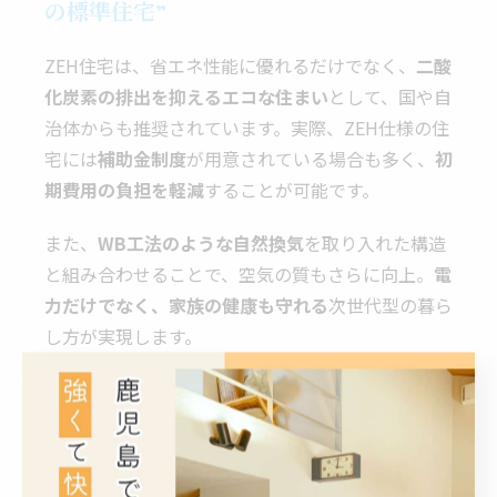
の標準住宅”
ZEH住宅は、省エネ性能に優れるだけでなく、
二酸
化炭素の排出を抑えるエコな住まい
として、国や自
治体からも推奨されています。実際、ZEH仕様の住
宅には
補助金制度
が用意されている場合も多く、
初
期費用の負担を軽減
することが可能です。
また、
WB工法のような自然換気
を取り入れた構造
と組み合わせることで、空気の質もさらに向上。
電
力だけでなく、家族の健康も守れる
次世代型の暮ら
し方が実現します。