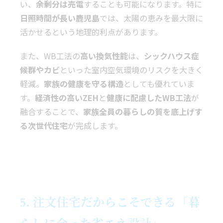
い、
余剰分は売電
することも可能になります。特に
日照時間が長い鹿児島
では、太陽の恵みを最大限に
活かせるという地理的利点があります。
また、WB工法の
高い換気性能
は、
シックハウス症
候群やカビ
といった室内空気環境のリスクを大きく
軽減。
家族の健康を守る構造
としても優れていま
す。
経済性の高いZEH
と
健康に配慮したWB工法
が
融合することで、
家族全員の暮らしの質を底上げす
る次世代住宅
が完成します。
5. 注文住宅だからこそできる「暮