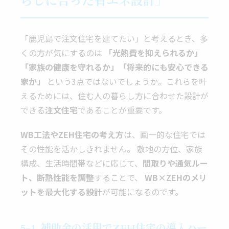
らしに合った省エネ設計」
「鹿児島で注文住宅を建てたい」と考えるとき、多
くの方が気にするのは
「光熱費を抑えられるか」
「家族の健康を守れるか」「将来的にも安心できる
家か」
という3点ではないでしょうか。これらを叶
えるためには、住む人の暮らし方に合わせた設計が
できる
注文住宅
であることが重要です。
WB工法やZEH住宅の考え方
は、画一的な住宅では
その性能を活かしきれません。 敷地の方位、家族
構成、生活時間帯などに応じて、
間取りや通気ルー
ト、断熱性能を調整
することで、
WB×ZEHのメリ
ットを最大化する設計
が可能になるのです。
5-1. 補助金の活用でZEH住宅の導入ハー