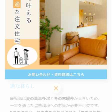
4. WB工法×ZEHで実現する、鹿
児島に最適な次世代住宅
注文住宅を検討する際、
快適さ・健康・経済性
をす
べて満たすのは難しいと感じる方も多いかもしれま
せん。しかし、
WB工法
と
ZEH住宅
を組み合わせる
ことで、その理想を
鹿児島という地域に最適な形
で
実現することが可能です。
お問い合わせ・資料請求はこちら
4-1. 夏は涼しく冬は暖かい、省エネで快
適な暮らし
お問い合わせ・資料請求はこちら
鹿児島は
夏の高温多湿
と
冬の寒暖差
が大きいため、
一年を通じた温熱環境への対策が必要不可欠です。