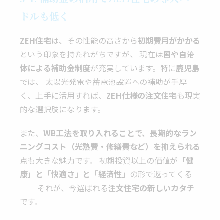
ドルも低く
ZEH住宅
は、その性能の高さから
初期費用がかかる
という印象を持たれがちですが、 現在は
国や自治
体による補助金制度
が充実しています。特に
鹿児島
では、 太陽光発電や蓄電池設置への補助が手厚
く、上手に活用すれば、
ZEH仕様の注文住宅
も現実
的な選択肢になります。
また、
WB工法を取り入れることで、長期的なラン
ニングコスト（光熱費・修繕費など）を抑えられる
点も大きな魅力です。 初期投資以上の価値が
「健
康」と「快適さ」と「経済性」
の形で返ってくる
── それが、今選ばれる
注文住宅の新しいカタチ
です。