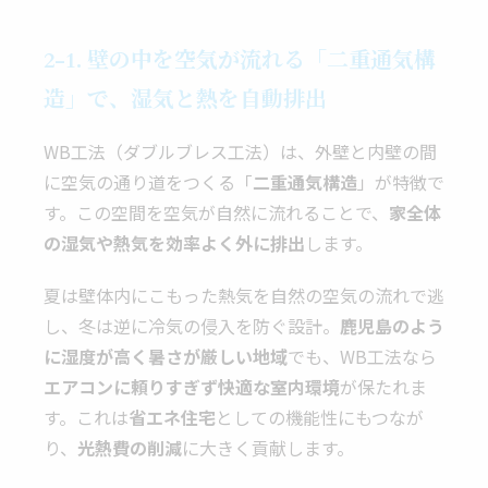
2-1. 壁の中を空気が流れる「二重通気構
造」で、湿気と熱を自動排出
WB工法（ダブルブレス工法）は、外壁と内壁の間
に空気の通り道をつくる「
二重通気構造
」が特徴で
す。この空間を空気が自然に流れることで、
家全体
の湿気や熱気を効率よく外に排出
します。
夏は壁体内にこもった熱気を自然の空気の流れで逃
し、冬は逆に冷気の侵入を防ぐ設計。
鹿児島のよう
に湿度が高く暑さが厳しい地域
でも、WB工法なら
エアコンに頼りすぎず快適な室内環境
が保たれま
す。これは
省エネ住宅
としての機能性にもつなが
り、
光熱費の削減
に大きく貢献します。