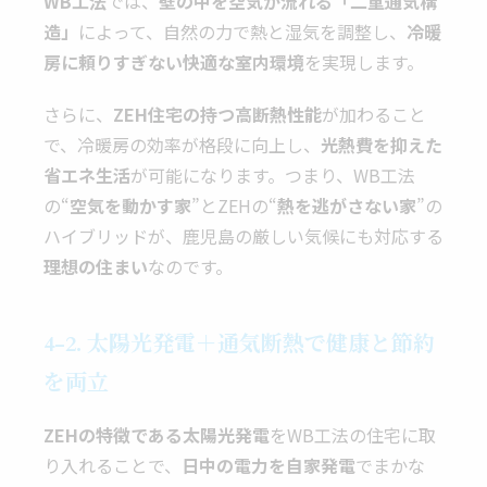
WB工法
では、
壁の中を空気が流れる「二重通気構
造」
によって、自然の力で熱と湿気を調整し、
冷暖
房に頼りすぎない快適な室内環境
を実現します。
さらに、
ZEH住宅の持つ高断熱性能
が加わること
で、冷暖房の効率が格段に向上し、
光熱費を抑えた
省エネ生活
が可能になります。つまり、WB工法
の“
空気を動かす家
”とZEHの“
熱を逃がさない家
”の
ハイブリッドが、鹿児島の厳しい気候にも対応する
理想の住まい
なのです。
4-2. 太陽光発電＋通気断熱で健康と節約
を両立
ZEHの特徴である太陽光発電
をWB工法の住宅に取
り入れることで、
日中の電力を自家発電
でまかな