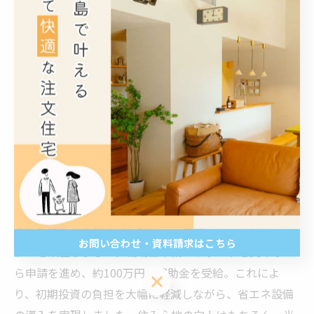
功の秘訣です。また、申請書類の不備や期限遅れを防ぐ
ため、スケジュール管理を徹底することも重要です。こ
れらの流れを正しく理解しておくことで、補助金の受給
確率を高め、安心してZEH住宅建築に取り組めます。
実際に補助金を活用したZEH住宅の成功事例紹介
実際にZEH住宅の補助金を活用して建築を行った事例を
見ることは、具体的な活用イメージを持つうえで非常に
有益です。ある注文住宅の施主は、補助金を活用しつつ
高断熱性能の外壁と窓を採用し、屋根に太陽光発電シス
お問い合わせ・資料請求はこちら
テムを設置しました。補助金申請のサポートを受けなが
ら申請を進め、約100万円の補助金を受給。これによ
お問い合わせ・資料請求はこちら
り、初期投資の負担を大幅に軽減しながら、省エネ設備