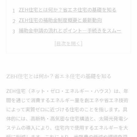
ZEH住宅とは何か？省エネ住宅の基礎を知る
ZEH住宅の補助金制度概要と最新動向
補助金申請の流れとポイント―手続きをスムー
ズに進めるには
実際に補助金を活用したZEH住宅の成功事例紹
介
補助金を最大限に活用するための今後の戦略と
ZEH住宅とは何か？省エネ住宅の基礎を知る
注意点
ZEH住宅（ネット・ゼロ・エネルギー・ハウス）は、年
間を通じて消費するエネルギー量を創エネや省エネ技術
によって実質ゼロに近づける住宅のことを指します。具
体的には、高断熱・高気密な住宅構造と、太陽光発電シ
ステムの導入により、住宅内で使用するエネルギーを大
幅に削減します。これにより、光熱費の低減や環境負荷