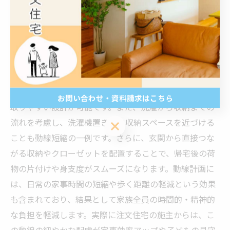
注文住宅における空間設計で特に重要なのは、生活動線
の最適化です。動線とは、日常生活の中で人が移動する
経路やルートを指し、この動線が効率的であるかどうか
が暮らしやすさを大きく左右します。たとえば、キッチ
ン、ダイニング、リビングの位置関係を工夫すること
で、料理をしながらでも家族とのコミュニケーションが
お問い合わせ・資料請求はこちら
取りやすい設計が可能です。また、洗濯から収納までの
流れを考慮し、洗濯機置き場と収納スペースを近づける
お問い合わせ・資料請求はこちら
ことも動線短縮の一例です。さらに、玄関から直接つな
がる収納やクローゼットを配置することで、帰宅後の荷
物の片付けや身支度がスムーズになります。動線計画に
は、日常の家事時間の短縮や歩く距離の軽減という効果
も含まれており、結果として家族全員の時間的・精神的
な負担を軽減します。実際に注文住宅の施主からは、こ