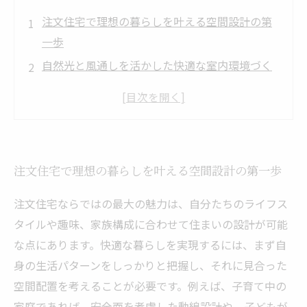
注文住宅で理想の暮らしを叶える空間設計の第
一歩
自然光と風通しを活かした快適な室内環境づく
り
使いやすさを追求した収納スペースの工夫
生活動線の最適化でストレスフリーな暮らしを
実現
注文住宅で理想の暮らしを叶える空間設計の第一歩
細部にまでこだわった設計がもたらす豊かな暮
らしの未来
注文住宅ならではの最大の魅力は、自分たちのライフス
タイルや趣味、家族構成に合わせて住まいの設計が可能
な点にあります。快適な暮らしを実現するには、まず自
身の生活パターンをしっかりと把握し、それに見合った
空間配置を考えることが必要です。例えば、子育て中の
家庭であれば、安全面を考慮した動線設計や、子どもが