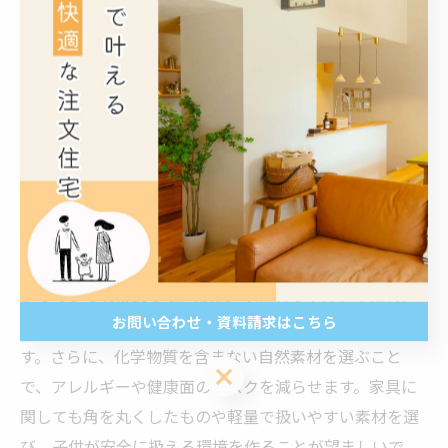
ットを活かし、長期的な視点で子供と共に成長できる住
まいを考えることが重要です。
素材選びで快適かつ安心な遊び空間を実現
遊び空間の快適さと安全性は、使用する素材選びによっ
て大きく左右されます。子供が直接触れたり、転んだり
することを考慮し、床材は柔らかく耐久性のある無垢材
やコルク素材が好まれます。これらは温かみがあり、素
足で歩いても快適です。また、壁材も安全性を重視し、
お問い合わせ・資料請求はこちら
汚れに強く掃除がしやすい塗り壁やクロスが推奨されま
す。さらに、化学物質を含まない自然素材を選ぶこと
お問い合わせ・資料請求はこちら
で、アレルギーや健康面のリスクを減らせます。家具に
関しても角を丸くしたものや軽量で扱いやすい素材を選
び、子供が安全に扱える環境を作ることが望ましいで