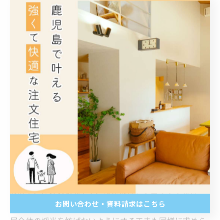
す。例えば、小学生のうちは教科書や遊び道具の収納を
充実させ、中高生になれば学習道具や衣類を効率的に片
付けられる設計に変えるなど、長期的に使える機能的な
工夫が注文住宅の強みと言えるでしょう。
音の遮断と採光を両立させる間仕切り設計の工夫
子供部屋の間仕切り設計において避けて通れない課題
が、音の遮断と自然光の確保です。音の問題は、子供が
それぞれの空間で集中したり、十分な休息を取るために
非常に重要であり、間仕切り材や構造を選ぶ際の大きな
ポイントとなります。注文住宅では防音材を用いた壁の
設計や、厚みのあるドア、または音をブロックするカー
お問い合わせ・資料請求はこちら
テンやパネルを取り入れることも可能です。一方で、部