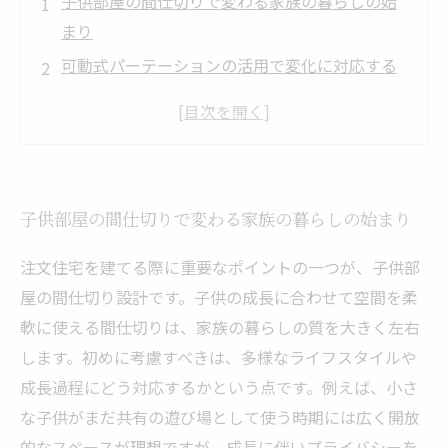
子供部屋の間仕切りで変わる家族の暮らしの始
まり
可動式パーテーションの活用で変化に対応する
子供部屋
収納一体型仕切りで機能性と空間の有効活用を
実現
音の遮断と採光を両立させる間仕切り設計の工
子供部屋の間仕切りで変わる家族の暮らしの始まり
夫
未来を見据えた間仕切りで織りなす理想の子供
注文住宅を建てる際に重要なポイントの一つが、子供部
部屋の完成
屋の間仕切り設計です。子供の成長に合わせて空間を柔
軟に使える間仕切りは、家族の暮らしの質を大きく左右
します。初めに考慮すべきは、多様なライフスタイルや
成長過程にどう対応するかという点です。例えば、小さ
な子供がまだ共有の遊び場として使う時期には広く開放
的なスペースが理想ですが、成長に伴いプライバシーを