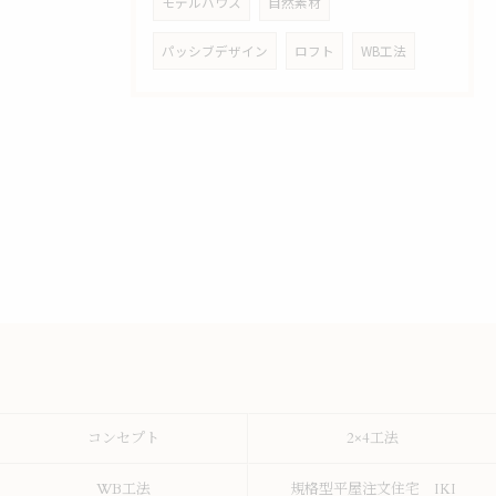
モデルハウス
自然素材
パッシブデザイン
ロフト
WB工法
コンセプト
2×4工法
WB工法
規格型平屋注文住宅 IKI