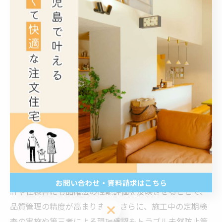
い住宅取得につながります。
トラブルを防ぐための注意点と契約時のポイント
注文住宅の契約締結や建築段階で、品確法と瑕疵担保責
任に関連したトラブルを防ぐための注意点を理解してお
くことは非常に重要です。まず、業者選定の段階で、品
確法に基づく性能表示の実施実績と瑕疵担保責任保険へ
の加入状況を確認しましょう。これにより信頼できる施
工業者かどうかの目安となります。契約時には瑕疵担保
責任の範囲や期間、修繕対応の詳細を明記し、曖昧な表
現を避けることがリスク回避につながります。また、設
お問い合わせ・資料請求はこちら
計や仕様書にも品確法の性能評価を反映させることで、
品質管理の精度が高まります。さらに、施工中の定期検
お問い合わせ・資料請求はこちら
査の実施や第三者による現場確認もトラブル未然防止策