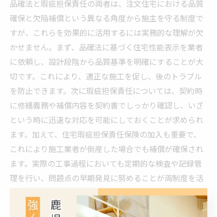
品確法と瑕疵担保責任の両者は、注文住宅における品質
確保と欠陥補償という異なる角度から施主を守る制度で
すが、これらを効果的に活用するには実務的な理解が欠
かせません。まず、品確法に基づく住宅性能表示を業者
に依頼し、設計段階から品質基準を明確にすることが大
切です。これにより、適正な施工を促し、後のトラブル
を防止できます。次に瑕疵担保責任については、契約時
に修繕義務や補償内容を契約書でしっかり確認し、いざ
という時に迅速な対応を可能にしておくことが求められ
ます。加えて、住宅瑕疵担保責任保険の加入も重要で、
これにより施工業者が倒産した場合でも補償が確保され
ます。実際の工事過程においても定期的な検査や記録管
理を行い、問題点の早期発見に努めることが両制度を活
かすポイントです。これらを踏まえ、施主自身が制度内
容を理解し積極的に関与する姿勢が、安全で満足度の高