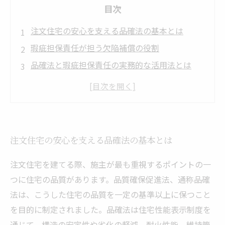
目次
注文住宅の安心を支える品確法の基本とは
瑕疵担保責任が担う欠陥補償の役割
品確法と瑕疵担保責任の実務的な活用法とは
トラブルを防ぐための注意点と契約時のポイン
ト
安心の住宅づくりを実現するために知っておき
たいこと
注文住宅の安心を支える品確法の基本とは
注文住宅を建てる際、施主が最も重視するポイントの一
つに住宅の品質があります。品質確保促進法、通称品確
法は、こうした住宅の品質を一定の基準以上に保つこと
を目的に制定されました。品確法は住宅性能表示制度を
通じて、構造の安定性や劣化の軽減、耐火性能、維持管