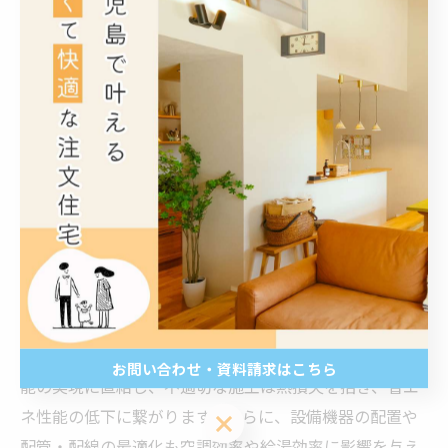
うした設備の選定と設置は、法律遵守の観点だけでな
く、長期的な住環境の経済性向上にも直結します。
設計・施工段階での省エネ基準適合の具体的ポイント
省エネ基準の適合は設計・施工の各段階での緻密な計画
と実践が不可欠です。特に注文住宅では、施主の希望や
生活スタイルに合わせながら、法律で定められた基準を
クリアすることが求められます。設計段階では、地域の
気候特性を考慮した最適な断熱材の選定、窓の配置と性
能の検討、外皮の連続性を保つ施工計画などが重要で
す。施工時には断熱材の施工精度や気密処理の徹底が性
お問い合わせ・資料請求はこちら
能の実現に直結し、不適切な施工は熱損失を招き、省エ
ネ性能の低下に繋がります。さらに、設備機器の配置や
お問い合わせ・資料請求はこちら
配管・配線の最適化も空調効率や給湯効率に影響を与え