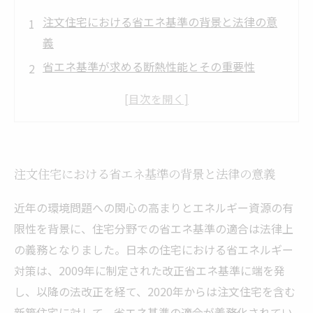
注文住宅における省エネ基準の背景と法律の意
義
省エネ基準が求める断熱性能とその重要性
効率的な設備導入で実現するエネルギー消費の
最適化
設計・施工段階での省エネ基準適合の具体的ポ
イント
注文住宅における省エネ基準の背景と法律の意義
省エネ基準適合住宅がもたらす持続可能な未来
への貢献
近年の環境問題への関心の高まりとエネルギー資源の有
限性を背景に、住宅分野での省エネ基準の適合は法律上
の義務となりました。日本の住宅における省エネルギー
対策は、2009年に制定された改正省エネ基準に端を発
し、以降の法改正を経て、2020年からは注文住宅を含む
新築住宅に対して、省エネ基準の適合が義務化されてい