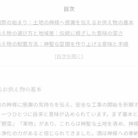
目次
鎮祭の始まり：土地の神様へ感謝を伝えるお供え物の基本
供え物の選び方と地域差：伝統に根ざした意味の深さ
供え物の配置方法：神聖な空間を作り上げる意味と手順
供え物の意味を知ることで得られる安心感と心のつながり
鎮祭を成功させるために：注文住宅の皆様へ実践的な準備
るお供え物の基本
地の神様に感謝の気持ちを伝え、安全な工事の開始を祈願
、一つひとつに由来と意味が込められています。まず基本
「野菜」「果物」があり、これらは神聖な土地を清め、神
ら浄化の力があると信じられてきました。酒は神様への奉