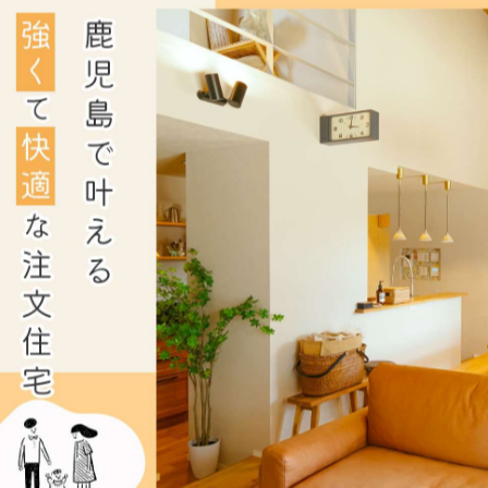
げる意味と手順
ればよいわけではなく、神様と参加者が調和する神聖な空
どの基本的な清めの品を整然と並べ、野菜や果物は神様に
に置くのが伝統的なマナーで、これは陰陽の調和を意識した
視覚的に表現します。たとえば、酒は専用の徳利に、野菜
は、手で直接触れないようにすることや、風雨による汚れ
要素であり、それゆえに地鎮祭の主催者は細部まで注意を
。
感と心のつながり
た意味や役割を深く理解することは、単なる形式的な儀式