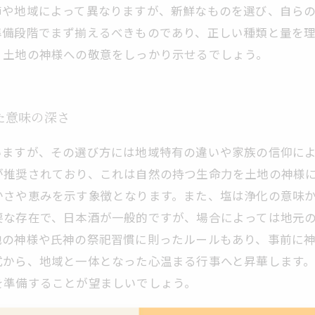
節や地域によって異なりますが、新鮮なものを選び、自ら
準備段階でまず揃えるべきものであり、正しい種類と量を
、土地の神様への敬意をしっかり示せるでしょう。
た意味の深さ
いますが、その選び方には地域特有の違いや家族の信仰に
が推奨されており、これは自然の持つ生命力を土地の神様
かさや恵みを示す象徴となります。また、塩は浄化の意味
要な存在で、日本酒が一般的ですが、場合によっては地元
地の神様や氏神の祭祀習慣に則ったルールもあり、事前に
式から、地域と一体となった心温まる行事へと昇華します
を準備することが望ましいでしょう。