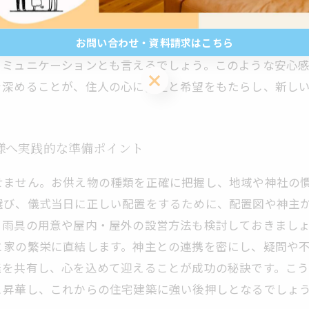
の恵みや作り手の努力が込められています。塩は場を清め
きを強める媒介としての役割を果たし、野菜や果物は自然
お問い合わせ・資料請求はこちら
で、土地の神様との精神的なつながりが生まれます。これ
コミュニケーションとも言えるでしょう。このような安心
お問い合わせ・資料請求はこちら
を深めることが、住人の心に安定と希望をもたらし、新し
様へ実践的な準備ポイント
せません。お供え物の種類を正確に把握し、地域や神社の
選び、儀式当日に正しい配置をするために、配置図や神主
、雨具の用意や屋内・屋外の設営方法も検討しておきまし
と家の繁栄に直結します。神主との連携を密にし、疑問や
義を共有し、心を込めて迎えることが成功の秘訣です。こ
と昇華し、これからの住宅建築に強い後押しとなるでしょ