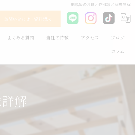
地鎮祭のお供え物種類と意味詳解
お問い合わせ・資料請求
よくある質問
当社の特徴
アクセス
ブログ
コラム
耐震
平屋
長持ち
味詳解
健康住宅
省エネ