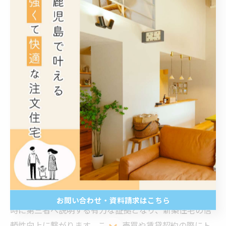
請が住宅の設計と施工の品質管理に役立つことは、注文
住宅の完成度を高めるうえで欠かせない要素となってい
ます。
住宅性能申請を経て得られる信頼と安心
住宅性能申請をしっかりと行い、性能評価を得ること
で、施主やその家族は大きな安心感を得ることができま
す。住宅は人生で最も高額な買い物であり、安全性や快
適性は何よりも重要です。住宅性能評価があることで、
建物の耐震性能は公的に認められ、省エネ性も確保され
ていますから、災害時のリスク低減や日々の快適な生活
環境が期待できます。また、住宅性能評価書は住宅購入
お問い合わせ・資料請求はこちら
時に第三者へ説明する有力な証拠となり、新築住宅の信
頼性向上に繋がります。これは売買や賃貸契約の際にト
お問い合わせ・資料請求はこちら