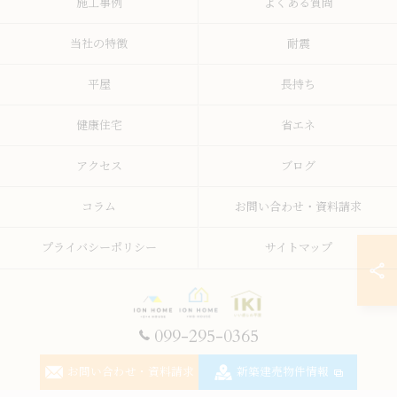
施工事例
よくある質問
当社の特徴
耐震
平屋
長持ち
健康住宅
省エネ
アクセス
ブログ
コラム
お問い合わせ・資料請求
プライバシーポリシー
サイトマップ
099-295-0365
© 2026 鹿児島の注文住宅なら株式会社イオン・ホーム ALL RIGHTS RESERVED.
お問い合わせ・資料請求
新築建売物件情報