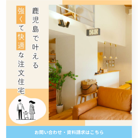
みや伝統的な日本家屋の味わいを引き立てます。また、
素材の質感や光沢感も意識して選ぶことで、おしゃれで
個性的な住宅外観を演出できます。これらの素材と色彩
の組み合わせを上手く活かしながら、耐久性やメンテナ
ンス性も考慮した屋根設計が注文住宅のデザイン性向上
に欠かせません。
機能性と美しさを両立させる屋根設計の工夫
屋根は外観のデザイン性だけでなく、住宅の機能面にも
大きく影響を与えます。雨水の排水や断熱性能、耐久
性、防音性など様々な機能を高めるために、設計段階で
の工夫が重要です。例えば、屋根の勾配や形状は雨水が
スムーズに流れるよう配慮し、雪の多い地域では雪下ろ
お問い合わせ・資料請求はこちら
しのしやすさや雪の滑落を防ぐ形状が求められます。断