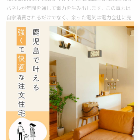
パネルが年間を通して電力を生み出します。この電力は
自家消費されるだけでなく、余った電気は電力会社に売
電される場合もあります。これにより、外部から購入す
るエネルギー量を減らすことが可能となり、トータルの
エネルギー収支はゼロに近づきます。さらに、蓄電池の
導入によって日中の発電電力を夜間に使うことができ、
エネルギーのさらなる有効活用が見込めます。再生可能
エネルギーの活用は、ZEHの理念である環境負荷の低減
とエネルギー自給自足の実現に不可欠な要素です。注文
住宅では設計段階から屋根形状や方位を考慮し、最適な
発電量が得られるよう工夫を凝らすことが重要です。
具体的な注文住宅でのZEH実践事例の紹介