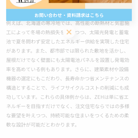
実際に注文住宅でZEHを実現している事例では、施主の
ニーズと地域環境を踏まえた工夫が数多く見られます。
お問い合わせ・資料請求はこちら
例えば、北海道の寒冷地では、高性能の断熱材と気密施
お問い合わせ・資料請求はこちら
工によって冬場の熱損失を抑えつつ、太陽光発電と蓄電
池で夏冬問わず安定したエネルギー供給を実現した住宅
があります。また、都市部では限られた敷地を活かし、
屋根だけでなく壁面にも太陽電池パネルを設置し発電効
率を高めている例もあります。さらに、建築素材や設備
機器の選定にもこだわり、長寿命かつ省メンテナンスの
構造とすることで、ライフサイクルコストの削減にも成
功しています。これらの具体例からは、ZEHは単に省エ
ネルギーを目指すだけでなく、注文住宅ならではの多様
な要望を叶えつつ、持続可能な住まいをつくるための柔
軟な設計が可能だとわかります。