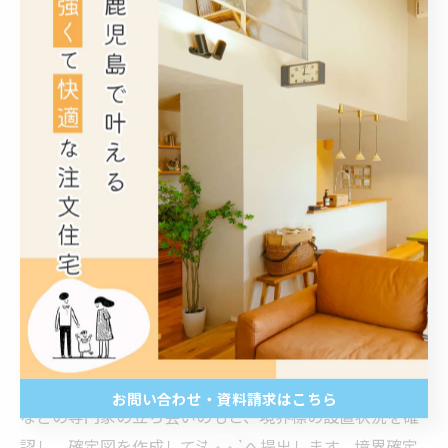
が大きいため可能な限り話し合いで解決することが望ま
しいです。こうした関係者間の丁寧な確認作業は、敷地
の安全な利用や建築のスムーズな進行に直結するため、
注文住宅建築において非常に重要なプロセスとなりま
す。
確定した境界を法的に記録するための手続きと登記
境界の合意が形成された後には、確定した境界を法的に
記録し、権利関係を明確にするための登記手続きが行わ
れます。この手続きは、不動産登記簿に境界確定の結果
を反映させるもので、将来的な境界紛争を防止するため
の法的な根拠となります。具体的には、土地家屋調査士
お問い合わせ・資料請求はこちら
などの専門家の立ち会いのもと、境界標の設置状況を確
認し、確定図を作成して法務局へ提出します。境界確定
お問い合わせ・資料請求はこちら