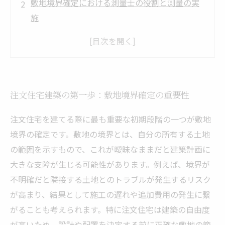
敷地境界確定における測量士の役割と測量の実
施
関係者間の境界確認と合意形成のプロセス
確定した境界を法的に記録するための手続きと
登記
敷地境界確定の正しい理解で安心の注文住宅建
注文住宅建築の第一歩：敷地境界確定の重要性
築を実現
注文住宅を建てる際に最も重要な初期段階の一つが敷地
境界の確定です。敷地の境界とは、自分の所有する土地
の範囲を示すもので、これが曖昧なままだと建築計画に
大きな支障が生じる可能性があります。例えば、境界が
不明確だと隣接する土地とのトラブルが発生するリスク
が高まり、結果として施工の遅れや追加費用の発生に繋
がることも考えられます。特に注文住宅は建築の自由度
が高いため、設計や配置を決定する前に正確な敷地の範