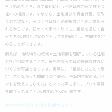
考え始めたとき、まず最初に行うべきは専門家や住宅会
注文住宅で失敗しない相談窓口の活用法
社への相談です。なぜなら、土地選びや資金計画、間取
安心の注文住宅相談を叶える窓口の特徴
りの希望など、家づくりは多くの選択肢と判断が求めら
安心のための注文住宅相談の進め方ガイド
れるからです。初めての家づくりでも、相談を通じて自
注文住宅相談の流れと進め方の重要性
分たちの理想と現実のギャップを明確にし、方向性を定
注文住宅相談で不安を解消する進行法
めることができます。
注文住宅の悩みを相談で解決する方法
例えば、地域特有の気候や土地事情を理解している住宅
失敗しない注文住宅相談の進め方を解説
会社に相談することで、鹿児島ならではの快適な住まい
注文住宅相談を有意義に活用するコツ
づくりが可能となります。実際に、「相談したことで想
快適な暮らしを実現する住宅相談のコツ
定していなかった間取りの工夫や、予算内で収めるポイ
注文住宅相談で快適な住まいを叶える秘訣
ントを教えてもらえた」といった声も多く、プロの意見
を取り入れることが理想実現への近道です。
理想の暮らし実現へ導く注文住宅相談術
注文住宅相談で暮らしやすさを追求する方
注文住宅相談で希望を整理するコツ
法