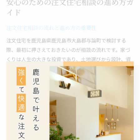
安心のための注文住宅相談の進め方ガ
イド
注文住宅相談の流れと進め方の重要性
注文住宅を鹿児島県鹿児島市大島郡与論町で検討する
際、最初に押さえておきたいのが相談の流れです。家づ
くりは人生の大きな投資であり、土地選びから設計、資
金計画まで段階ごとに慎重な判断が求められます。まず
は専門家とのヒアリングを通じて希望や条件を洗い出
し、その後に理想の住まい像を具体化していくことが重
要です。
相談の進め方を正しく理解することで、無駄な時間や費
用を抑え、納得のいく注文住宅計画が可能となります。
例えば、初回相談時には家族構成やライフスタイル、今
後の住まい方について細かく伝えることで、より的確な