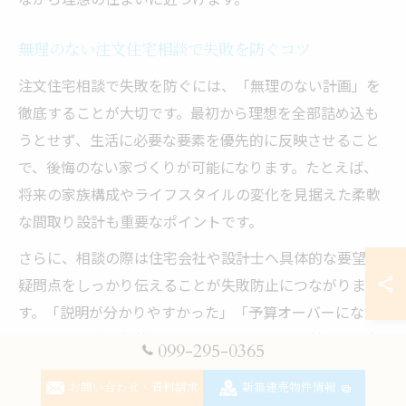
無理のない注文住宅相談で失敗を防ぐコツ
注文住宅相談で失敗を防ぐには、「無理のない計画」を
徹底することが大切です。最初から理想を全部詰め込も
うとせず、生活に必要な要素を優先的に反映させること
で、後悔のない家づくりが可能になります。たとえば、
将来の家族構成やライフスタイルの変化を見据えた柔軟
な間取り設計も重要なポイントです。
さらに、相談の際は住宅会社や設計士へ具体的な要望や
疑問点をしっかり伝えることが失敗防止につながりま
す。「説明が分かりやすかった」「予算オーバーになら
ないよう丁寧に調整してもらえた」といった利用者の声
099-295-0365
も多く、安心して進められる環境が整っています。万が
お問い合わせ・資料請求
新築建売物件情報
一のトラブルや見積もりの食い違いも、早めの相談によ