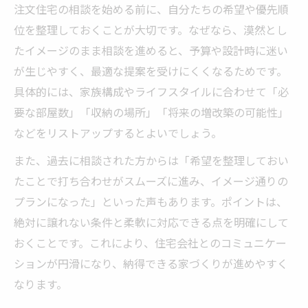
注文住宅の相談を始める前に、自分たちの希望や優先順
快適性重視の注文住宅相談活用ポイント
位を整理しておくことが大切です。なぜなら、漠然とし
注文住宅相談で住み心地を高めるコツ
たイメージのまま相談を進めると、予算や設計時に迷い
予算内で希望を叶える家づくりの第一歩
が生じやすく、最適な提案を受けにくくなるためです。
注文住宅相談で予算と希望を両立させる方
具体的には、家族構成やライフスタイルに合わせて「必
法
要な部屋数」「収納の場所」「将来の増改築の可能性」
注文住宅の相談で現実的な家づくり計画を
などをリストアップするとよいでしょう。
立案
また、過去に相談された方からは「希望を整理しておい
注文住宅相談が叶える理想と予算のバラン
たことで打ち合わせがスムーズに進み、イメージ通りの
ス
プランになった」といった声もあります。ポイントは、
無理のない注文住宅相談で失敗を防ぐコツ
絶対に譲れない条件と柔軟に対応できる点を明確にして
注文住宅相談で予算内の理想を実現する秘
おくことです。これにより、住宅会社とのコミュニケー
訣
ションが円滑になり、納得できる家づくりが進めやすく
専門家目線で選ぶ注文住宅相談のポイント
なります。
注文住宅相談を専門家目線で賢く活用する