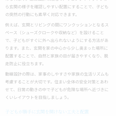
家庭ごとのリスクに合わせた注文住宅の工
ら玄関の様子を確認しやすい配置にすることで、子ども
夫
の突然の行動にも素早く対応できます。
成長に応じた安全対策を盛り込める自由設
例えば、玄関とリビングの間にワンクッションとなるス
計
ペース（シューズクロークや収納など）を設けること
子どもの安心を最優先した注文住宅の魅力
で、子どもがすぐに外へ出られないようにする方法があ
事故を未然に防ぐ注文住宅の安全性とは
ります。また、玄関を家の中心から少し奥まった場所に
配置することで、自然と家族の目が届きやすくなり、脱
家庭内事故を減らす間取り設計のポイント
走防止に役立ちます。
注文住宅で家庭内事故リスクを減らす工夫
キッチンや浴室の安全な配置が事故防止に
動線設計の際は、家事のしやすさや家族の生活リズムも
重要
考慮することが大切です。住まい全体の安全対策とあわ
せて、日常の動きの中で子どもが危険な場所へ近づきに
子供の家庭内事故ランキングから学ぶ間取
くいレイアウトを目指しましょう。
り
収納や階段周辺の安全設計が事故を防ぐ鍵
子どもが勝手に玄関を開けない工夫と配置
チャイルドロック付き設備で安全性を強化