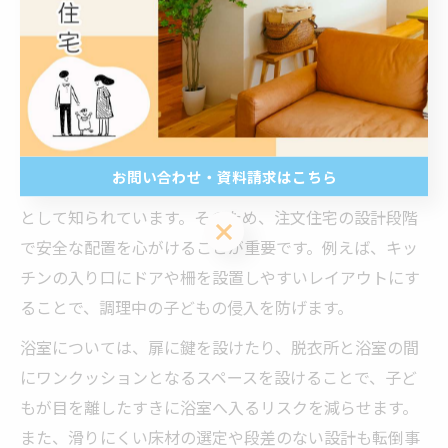
暮らせる住まいづくりを目指し、日々の行動パターンや
将来の成長も見据えた柔軟な設計が求められます。特に
事故リスクの高い玄関や階段周辺には、脱走防止ロック
やチャイルドロック付き設備の導入も検討しましょう。
キッチンや浴室の安全な配置が事故防止に重要
お問い合わせ・資料請求はこちら
キッチンや浴室は家庭内で子どもの事故が多発する場所
として知られています。そのため、注文住宅の設計段階
お問い合わせ・資料請求はこちら
で安全な配置を心がけることが重要です。例えば、キッ
チンの入り口にドアや柵を設置しやすいレイアウトにす
ることで、調理中の子どもの侵入を防げます。
浴室については、扉に鍵を設けたり、脱衣所と浴室の間
にワンクッションとなるスペースを設けることで、子ど
もが目を離したすきに浴室へ入るリスクを減らせます。
また、滑りにくい床材の選定や段差のない設計も転倒事