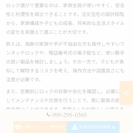
ロック選びで重要なのは、家族全員が使いやすく、安全
性と利便性を両立できることです。注文住宅の設計段階
から、家族構成や子どもの成長、将来的な生活スタイル
の変化を見据えて選ぶことが大切です。
例えば、高齢の家族や手が不自由な方も操作しやすいワ
ンタッチロックや、暗証番号式の電子錠など、使い勝手
の良い製品を検討しましょう。その一方で、子どもが真
似して解除するリスクを考え、操作方法や設置高さにも
注意が必要です。
また、定期的にロックの状態や劣化を確認し、必要に応
じてメンテナンスや交換を行うことで、常に最高の安全
性を保つことができます。家族みんなが安心して使える
099-295-0365
住まいづくりには、こうした細やかな配慮が欠かせませ
ん。
お問い合わせ・資料請求
新築建売物件情報