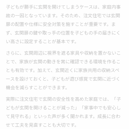
子どもが勝手に玄関を開けてしまうケースは、家庭内事
成長に合わせて安心を築く住まいの知恵
故の一因となっています。そのため、注文住宅では玄関
注文住宅で子どもの成長に対応する安全設
扉の配置や仕様に安全対策を施すことが重要です。ま
計
ず、玄関扉の鍵や取っ手の位置を子どもの手の届きにく
年齢別に工夫した間取り変更の柔軟性とは
い高さに設定することが基本です。
成長段階に応じたリビングや玄関の配置ポ
さらに、玄関周辺に視界を遮る家具や収納を置かないこ
イント
とで、家族が玄関の動きを常に確認できる環境を作るこ
子供何歳で家を買うか考える際の安全視点
とも有効です。加えて、玄関近くに家族共用の収納スペ
住まいの知恵で家族の安心を長く守る方法
ースを設けておくと、子どもが遊び感覚で玄関に近づく
玄関扉のロックで脱走リスクを回避する方法
機会を減らすことができます。
注文住宅で選ぶ玄関扉の子供ロック活用法
実際に注文住宅で玄関の安全性を高めた家庭では、「子
玄関脱走防止用の鍵を効果的に設置するコ
どもが玄関を開けることが減った」「家事中でも安心し
ツ
て見守れる」といった声が多く聞かれます。成長に合わ
勝手に玄関を開ける子供への安全対策とは
せて工夫を見直すことも大切です。