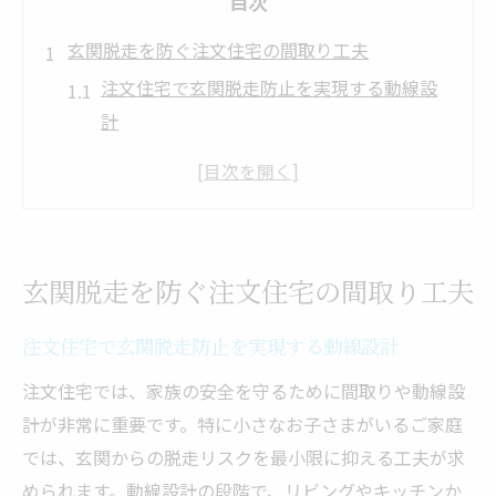
目次
玄関脱走を防ぐ注文住宅の間取り工夫
注文住宅で玄関脱走防止を実現する動線設
計
子どもが勝手に玄関を開けない工夫と配置
子供脱走防止の柵と鍵で安全性を高める方
法
玄関扉のロック設置で注文住宅の安心を確
玄関脱走を防ぐ注文住宅の間取り工夫
保
子供が玄関から出ない間取りの工夫ポイン
注文住宅で玄関脱走防止を実現する動線設計
ト
注文住宅では、家族の安全を守るために間取りや動線設
子ども安全重視なら注文住宅が最適な理由
計が非常に重要です。特に小さなお子さまがいるご家庭
注文住宅が実現する子どもの安全な暮らし
では、玄関からの脱走リスクを最小限に抑える工夫が求
設計
められます。動線設計の段階で、リビングやキッチンか