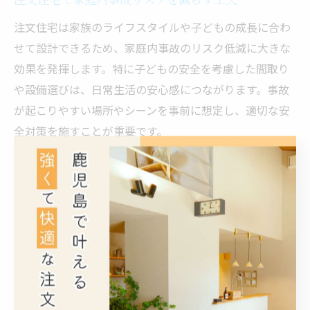
注文住宅で家庭内事故リスクを減らす工夫
注文住宅は家族のライフスタイルや子どもの成長に合わ
せて設計できるため、家庭内事故のリスク低減に大きな
効果を発揮します。特に子どもの安全を考慮した間取り
や設備選びは、日常生活の安心感につながります。事故
が起こりやすい場所やシーンを事前に想定し、適切な安
全対策を施すことが重要です。
例えば、リビングから玄関や階段が直接見えるような設
計にすることで、子どもの動きを把握しやすくなりま
す。また、必要に応じてベビーゲートや安全柵を設置で
きるスペースを確保するのも有効な工夫です。これによ
り、キッチンや浴室、階段など危険が潜む場所への無断
立ち入りを未然に防げます。
子育て世帯の注文住宅においては、家族全員が安心して