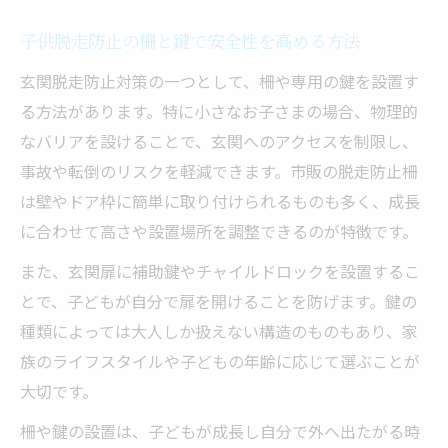
子供脱走防止柵とロックの組み合わせポイ
子供脱走防止の柵と鍵で安全性を高める方法
ント
家族みんなが使いやすいロック選びの注意
玄関脱走防止対策の一つとして、柵や専用の鍵を設置す
点
る方法があります。特に小さなお子さまの場合、物理的
なバリアを設けることで、玄関へのアクセスを制限し、
親子の笑顔を守る注文住宅の安全対策集
事故や転倒のリスクを軽減できます。市販の脱走防止柵
注文住宅で親子が安心できる安全対策アイ
は壁やドア枠に簡単に取り付けられるものも多く、成長
デア
に合わせて高さや設置場所を調整できるのが特徴です。
家庭内事故を減らすための注文住宅の工夫
また、玄関扉に補助鍵やチャイルドロックを設置するこ
子供にとって危険な場所を先回りして防ぐ
とで、子どもが自分で扉を開けることを防げます。鍵の
設計
種類によっては大人しか扱えない構造のものもあり、家
安全な収納と家具配置で快適な暮らしを実
族のライフスタイルや子どもの年齢に応じて選ぶことが
現
大切です。
親子の笑顔を守るための間取り設計の知恵
柵や鍵の設置は、子どもが成長し自分で外へ出たがる時