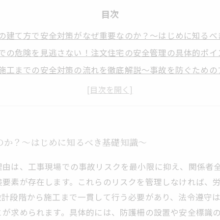
目次
の建て方で安全対策がなぜ重要なのか？～はじめに知るべ
での危険を見逃さない！注文住宅の安全管理の具体的ポイ
施工までの安全対策の流れを徹底解説～事故を防ぐための
全装備と法令遵守がもたらす現場の安心～実践例を紹介～
の効果と作業員の意識向上が築く安全な注文住宅づくり
の安全対策がもたらす安心と快適な住まいの実現
を高めて事故ゼロへ！注文住宅建て方の未来を考える
のか？～はじめに知るべき基礎知識～
理由は、工事現場での事故リスクを最小限に抑え、関係者
険要素が存在します。これらのリスクを管理しなければ、
設計段階から施工まで一貫して行う必要があり、法令遵守
とが求められます。具体的には、防護柵の設置や安全標識