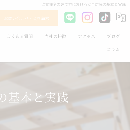
注文住宅の建て方における安全対策の基本と実践
お問い合わせ・資料請求
よくある質問
当社の特徴
アクセス
ブログ
コラム
耐震
平屋
長持ち
の基本と実践
健康住宅
省エネ