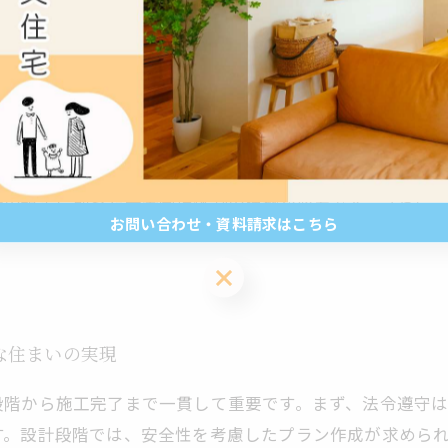
安全な注文住宅づくり
は作業員の安全教育の充実にあります。安全教育を適切に
せます。例えば、高所作業や重機操作の際の注意点、正し
であり、定期的な研修や現場での安全ミーティングを通じて
法の規定に則った安全管理体制の構築が必要です。さらに
お問い合わせ・資料請求はこちら
な注文住宅づくりには不可欠です。このような教育と意識
お問い合わせ・資料請求はこちら
な住まいの実現
段階から施工完了まで一貫して重要です。まず、法令遵守
す。設計段階では、安全性を考慮したプラン作成が求めら