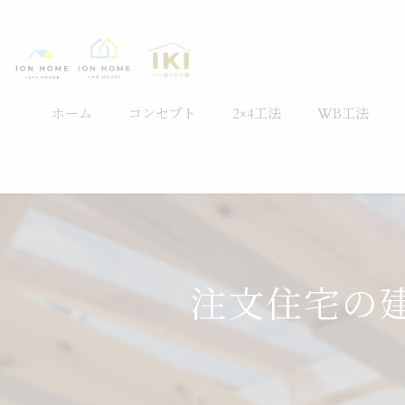
ホーム
コンセプト
2×4工法
WB工法
注文住宅の