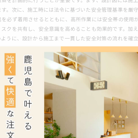
対策を計画的に行うことが重要です。まず、設計図には施
ます。次に、施工時には法令に基づいた安全管理基準を厳
具を必ず着用させるとともに、高所作業には安全帯の使用
リスクを共有し、安全意識を高めることも効果的です。加
のように、設計から施工まで一貫した安全対策の流れを確
の安心～実践例を紹介～
工事の円滑な進行と関係者の生命・健康の保護に欠かせま
着用が義務付けられており、これにより墜落や挟まれ事故
と一般人の立入防止に効果的です。法令遵守も重要で、建
します。実践例としては、作業員全員に対する安全教育の
これらを徹底することで、事故を未然に防ぎ、安全かつ高品