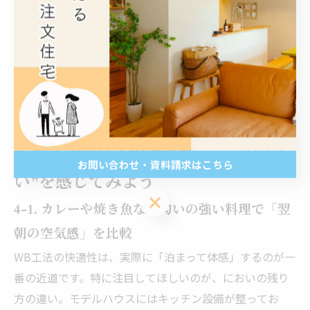
ンの風が直接体に当たるような不快感も少なく、やわら
かい冷気が家全体に広がっていくのも特徴です。光熱費
の節約と快適さの両立──それが、WB工法の冷房性能
の真価といえるでしょう。
4. モデルハウス宿泊体験で“空気の違
お問い合わせ・資料請求はこちら
い”を感じてみよう
お問い合わせ・資料請求はこちら
4-1. カレーや焼き魚など匂いの強い料理で「翌
朝の空気感」を比較
WB工法の快適性は、実際に「泊まって体感」するのが一
番の近道です。特に注目してほしいのが、においの残り
方の違い。モデルハウスにはキッチン設備が整ってお