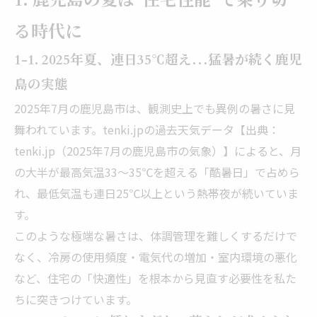
1. 鹿児島の夏は“住宅性能”で乗り切
る時代に
1-1. 2025年夏、連日35℃超え…猛暑が続く鹿児
島の実態
2025年7月の鹿児島市は、観測史上でも異例の暑さに見
舞われています。tenki.jpの過去天気データ【出典：
tenki.jp（2025年7月の鹿児島市の気象）】によると、月
の大半が最高気温33～35℃を超える「酷暑日」で占めら
れ、最低気温も連日25℃以上という熱帯夜が続いていま
す。
このような極端な暑さは、体調管理を難しくするだけで
なく、冷房の使用頻度・電気代の増加・室内環境の悪化
など、住宅の「快適性」を根本から見直す必要性を私た
ちに突きつけています。