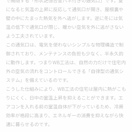
で開閉する「形状記憶合金バネ付きの通気口」です。夏
になると気温の上昇に反応して通気口が開き、屋根裏や
壁の中にたまった熱気を外へ逃がします。逆に冬には気
温の低下で通気口が閉じ、暖かい空気を外に逃がさない
よう工夫されています。
この通気口は、電気を使わないシンプルな物理構造で制
御されており、メンテナンスの負担も少なく、半永久的
に動作します。つまりWB工法は、自然の力だけで住宅内
外の空気の流れをコントロールできる「自律型の通気シ
ステム」を備えているのです。
こうした仕組みにより、WB工法の住宅は屋内に熱がこも
りにくく、日中の室温上昇を抑えることができます。エ
アコンを入れる前の室温自体が下がっているため、冷房
効率が格段に高まり、エネルギーの消費を抑えながら快
適に暮らせるのです。