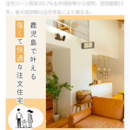
住宅ローン残高の0.7%を所得税等から控除。控除期間13
年。最大控除額は住宅性能により異なる。
▶️ 国土交通省｜住宅ローン減税
3-2. 登録免許税の軽減措置
所有権保存登記の登録免許税が0.1％に軽減される特例制
度。
▶️ 法務省｜登録免許税の軽減
3-3. 不動産取得税の軽減措置
新築住宅取得時、課税標準額から1,200万円（長期優良
住宅なら1,300万円）控除。
▶️ 鹿児島県｜不動産取得税の軽減
3-4. 固定資産税の減額措置
新築から3年間（長期優良住宅は5年間）、固定資産税が
1/2に減額。
▶️ 総務省｜固定資産税減額特例