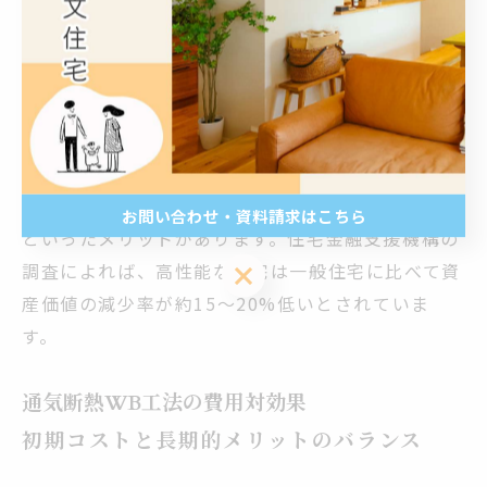
国土交通省が推進する長期優良住宅の認定基準を満
たしやすい通気断熱WB工法は、住宅の長寿命化に
貢献します。これにより：
将来のメンテナンスコスト削減
資産価値の維持
住宅ローン減税などの優遇措置の適用可能性
お問い合わせ・資料請求はこちら
といったメリットがあります。住宅金融支援機構の
お問い合わせ・資料請求はこちら
調査によれば、高性能な住宅は一般住宅に比べて資
産価値の減少率が約15〜20%低いとされていま
す。
通気断熱WB工法の費用対効果
初期コストと長期的メリットのバランス