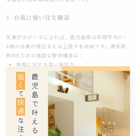
3. 台風に強い住宅構造
気象庁のデータによれば、鹿児島県は年間平均3〜
4個の台風が接近または上陸する地域です。通気断
熱WB工法の強固な壁体構造は：
強風に対する高い抵抗力
飛来物からの保護性能の向上
長期的な構造安定性の確保
に貢献します。日本建築学会の研究では、面材耐力
壁を用いた住宅は、台風時の風圧に対して従来工法
より約1.5倍の耐力を持つとされています。
4. 長期的な資産価値の維持