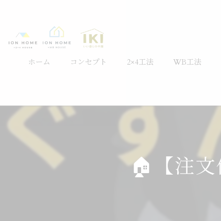
ホーム
コンセプト
2×4工法
WB工法
🏠【注