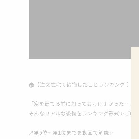
🏠【注文住宅で後悔したことランキング 】
「家を建てる前に知っておけばよかった…」
そんなリアルな後悔をランキング形式でご紹
📍第5位〜第1位までを動画で解説✨