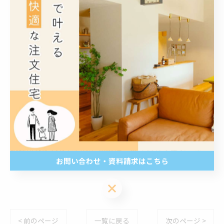
#イオンホーム #鹿児島注文住宅 #注文住宅 #wb工法 #
空気のきれいな家
鹿児島にある株式会社イオン・ホームは、高温多湿の日
本の気候風土に合った省エネ・快適・健康な住まいを実
現するWB工法のお家や、台風や高耐震に強く気密性・
断熱性に優れた2×4工法のお家など、お客様の理想の住
まいを実現する注文住宅のご提案を行っております。 鹿
児島県鹿児島市で注文住宅を依頼できる建築会社や建築
設計事務所などをお探しの際は、株式会社イオン・ホー
お問い合わせ・資料請求はこちら
ムへぜひご連絡下さい。
お問い合わせ・資料請求はこちら
< 前のページ
一覧に戻る
次のページ >