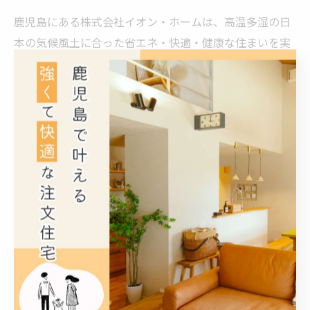
鹿児島にある株式会社イオン・ホームは、高温多湿の日
本の気候風土に合った省エネ・快適・健康な住まいを実
現するWB工法のお家や、台風や高耐震に強く気密性・
断熱性に優れた2×4工法のお家など、お客様の理想の住
まいを実現する注文住宅のご提案を行っております。 鹿
児島県鹿児島市で注文住宅を依頼できる建築会社や建築
設計事務所などをお探しの際は、株式会社イオン・ホー
ムへぜひご連絡下さい。
< 前のページ
一覧に戻る
次のページ >
関連タグ