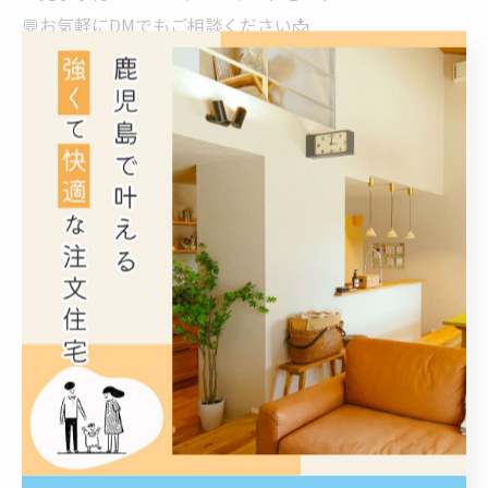
💬お気軽にDMでもご相談ください📩
株式会社イオン・ホーム
住所:鹿児島市田上7丁目1-35
TEL:099-295-0365
#イオンホーム #鹿児島注文住宅 #WB工法
#マイホーム計画 #家づくり 注文住宅
理想の家 新築一戸建て 家づくり相談会
鹿児島マイホーム モデルハウス見学
理想の間取り 家づくりアイデア
鹿児島にある株式会社イオン・ホームは、高温多湿の日
本の気候風土に合った省エネ・快適・健康な住まいを実