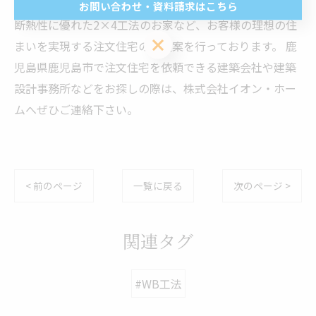
現するWB工法のお家や、台風や高耐震に強く気密性・
お問い合わせ・資料請求はこちら
断熱性に優れた2×4工法のお家など、お客様の理想の住
お問い合わせ・資料請求はこちら
まいを実現する注文住宅のご提案を行っております。 鹿
児島県鹿児島市で注文住宅を依頼できる建築会社や建築
設計事務所などをお探しの際は、株式会社イオン・ホー
ムへぜひご連絡下さい。
< 前のページ
一覧に戻る
次のページ >
関連タグ
#WB工法