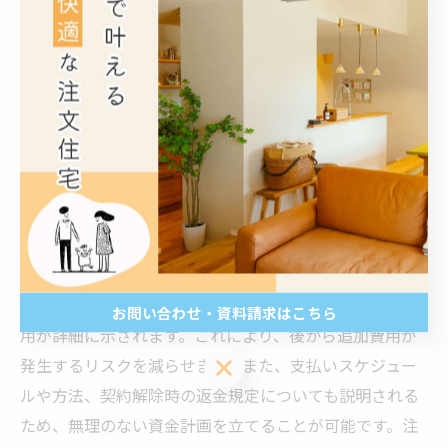
に、着工前の最終確認として重要事項説明は欠かせない
過程となります。
費用内訳と支払い条件の透明化で安心な資金計画を立
てる
注文住宅の契約において、費用の内訳と支払い条件が明
確に説明されることは、資金計画の基盤となります。重
要事項説明では、建物本体の価格のほかに、設計費用、
各種手数料、土地代、税金や登記費用なども含めた総費
お問い合わせ・資料請求はこちら
用が詳細に示されます。これにより、後から追加費用が
お問い合わせ・資料請求はこちら
発生するリスクを減らせます。また、支払いスケジュー
ルや方法、契約解除時の返金規定についても説明される
ため、無理のない資金計画を立てることが可能です。注