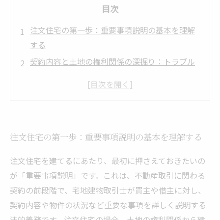
目次
注文住宅の第一歩：重要事項説明の基本を理解
する
契約内容と土地の権利関係の深掘り：トラブル
回避のポイント
建物仕様と施工期間の詳細把握：イメージと現
実のギャップを埋める
費用内訳と支払い条件の透明化で安心な資金計
注文住宅の第一歩：重要事項説明の基本を理解する
画を立てる
重要事項説明を活用して納得のいく注文住宅契
注文住宅を建てるにあたり、最初に押さえておきたいの
約を実現する
が「重要事項説明」です。これは、不動産取引に関わる
契約の前段階で、宅地建物取引士が買主や借主に対し、
契約内容や物件の状況など重要な事項を詳しく説明する
法的義務です。注文住宅の場合、土地の権利関係から建